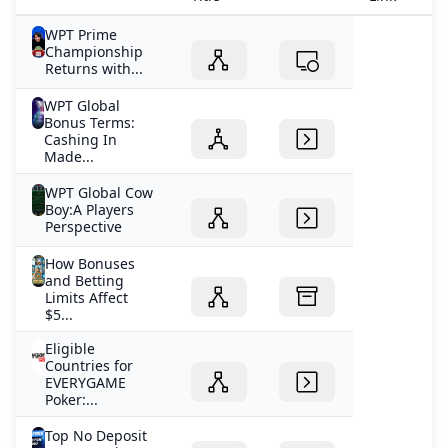
WPT Prime
Championship
Returns with...
WPT Global
Bonus Terms:
Cashing In
Made...
WPT Global Cow
Boy:A Players
Perspective
How Bonuses
and Betting
Limits Affect
$5...
Eligible
Countries for
EVERYGAME
Poker:...
Top No Deposit