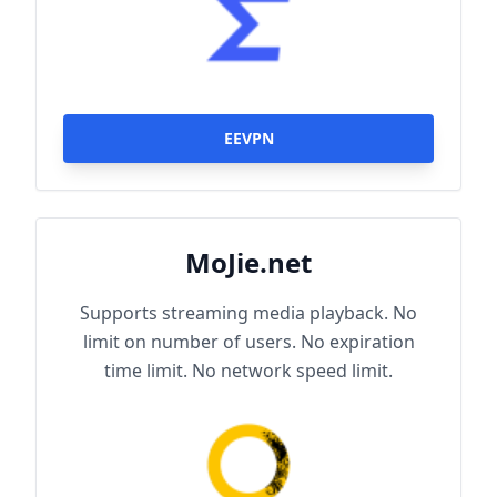
EEVPN
MoJie.net
Supports streaming media playback. No
limit on number of users. No expiration
time limit. No network speed limit.