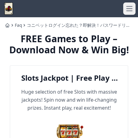
Ope
Faqs
コニベットログイン忘れた？即解決！パスワードリセ
Home
ット完全ガイド2026
FREE Games to Play –
Download Now & Win Big!
Slots Jackpot | Free Play &
Win Big
Huge selection of free Slots with massive
jackpots! Spin now and win life-changing
prizes. Instant play, real excitement!