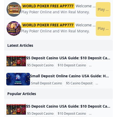
deposit casinos work, and
WORLD POKER FREE APP777
Welcome Bonus
World 
Play now
Play Poker Online and Win Real Money.
what players should
understand about low-cost
WORLD POKER FREE APP777
Welcome Bonus
World 
Play now
Play Poker Online and Win Real Money.
casino deposits.
Latest Articles
$5 Deposit Casino USA Guide: $10 Deposit Casino USA Options and Small Deposit Online Casino Tips $5 Deposit Casino USA Guide: $10 Deposit Casino Options and Small Deposit Casino Tips Many players search for a $5 deposit casino USA because they want a small, affordable way to test real-money casino games. Related searches such as $10 deposit casino USA, small deposit online casino USA, best $5 deposit casino USA, $5 minimum deposit online casino, and deposit 5 get 25 free casino show that players are looking for practical low-cost casino options rather than large first-deposit commitments.
$5 Deposit Casino
$10 Deposit Casino
Small Deposit Cas
Small Deposit Online Casino USA Guide: How to Use $5 and $10 Deposits to Test Real Money Casinos Small Deposit Online Casino USA Guide: How to Use $5 and $10 Deposits to Test Real Money Casinos Players searching for a small deposit online casino USA are usually not looking for high-stakes gambling. They want a practical way to test an online casino with a limited budget. Searches such as $5 deposit casino USA, $10 deposit casino USA, best $5 deposit casino USA, 5 minimum deposit casino, and deposit 5 get 25 free casino show that users want affordable casino access, small-bonus opportunities, and clear rules before they risk more money.
Small Deposit Casino
$5 Casino Deposit
$10 Casino D
Popular Articles
$5 Deposit Casino USA Guide: $10 Deposit Casino USA Options and Small Deposit Online Casino Tips $5 Deposit Casino USA Guide: $10 Deposit Casino Options and Small Deposit Casino Tips Many players search for a $5 deposit casino USA because they want a small, affordable way to test real-money casino games. Related searches such as $10 deposit casino USA, small deposit online casino USA, best $5 deposit casino USA, $5 minimum deposit online casino, and deposit 5 get 25 free casino show that players are looking for practical low-cost casino options rather than large first-deposit commitments.
$5 Deposit Casino
$10 Deposit Casino
Small Deposit Cas