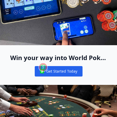
Win your way into World Poker
Free App Live Events Worldwide
Get Started Today
Notifications