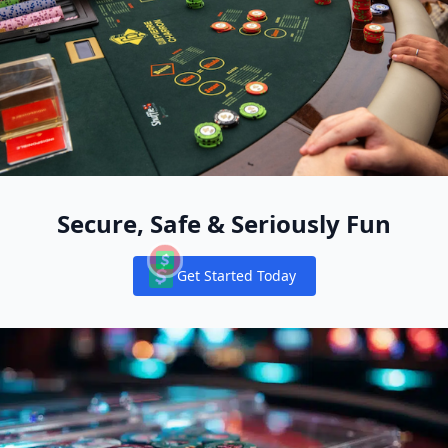
Secure, Safe & Seriously Fun
Get Started Today
Notifications