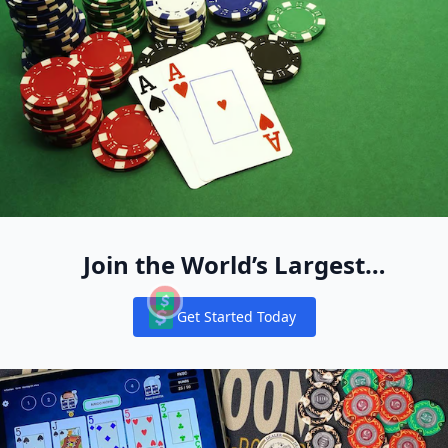
Join the World’s Largest
Recreational Pool of Cash Game
Get Started Today
Players
Notifications