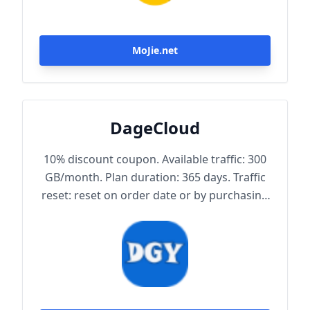
MoJie.net
DageCloud
10% discount coupon. Available traffic: 300
GB/month. Plan duration: 365 days. Traffic
reset: reset on order date or by purchasing
traffic package. Maximum achievable
bandwidth: 1000 Mbps. Node protocol:
Trojan.