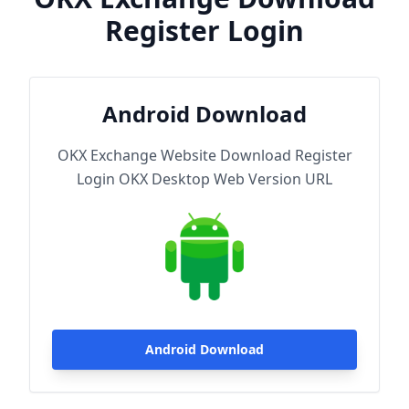
Register Login
Android Download
OKX Exchange Website Download Register
Login OKX Desktop Web Version URL
Android Download